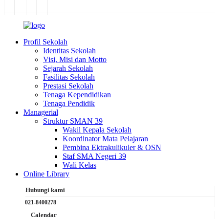
Profil Sekolah
Identitas Sekolah
Visi, Misi dan Motto
Sejarah Sekolah
Fasilitas Sekolah
Prestasi Sekolah
Tenaga Kependidikan
Tenaga Pendidik
Managerial
Struktur SMAN 39
Wakil Kepala Sekolah
Koordinator Mata Pelajaran
Pembina Ektrakulikuler & OSN
Staf SMA Negeri 39
Wali Kelas
Online Library
Hubungi kami
021-8400278
Calendar