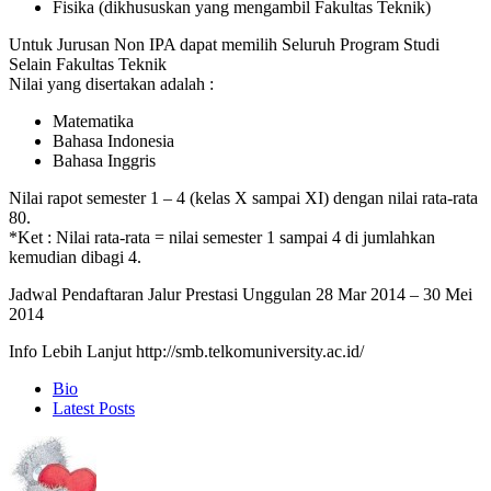
Fisika (dikhususkan yang mengambil Fakultas Teknik)
Untuk Jurusan Non IPA dapat memilih Seluruh Program Studi
Selain Fakultas Teknik
Nilai yang disertakan adalah :
Matematika
Bahasa Indonesia
Bahasa Inggris
Nilai rapot semester 1 – 4 (kelas X sampai XI) dengan nilai rata-rata
80.
*Ket : Nilai rata-rata = nilai semester 1 sampai 4 di jumlahkan
kemudian dibagi 4.
Jadwal Pendaftaran Jalur Prestasi Unggulan 28 Mar 2014 – 30 Mei
2014
Info Lebih Lanjut http://smb.telkomuniversity.ac.id/
The
Bio
following
Latest Posts
two
tabs
change
content