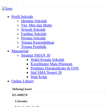
Profil Sekolah
Identitas Sekolah
Visi, Misi dan Motto
Sejarah Sekolah
Fasilitas Sekolah
Prestasi Sekolah
Tenaga Kependidikan
Tenaga Pendidik
Managerial
Struktur SMAN 39
Wakil Kepala Sekolah
Koordinator Mata Pelajaran
Pembina Ektrakulikuler & OSN
Staf SMA Negeri 39
Wali Kelas
Online Library
Hubungi kami
021-8400278
Calendar