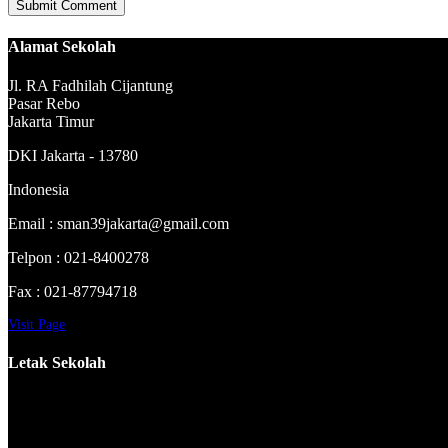
Alamat Sekolah
Jl. RA Fadhilah Cijantung
Pasar Rebo
Jakarta Timur
DKI Jakarta - 13780
Indonesia
Email : sman39jakarta@gmail.com
Telpon : 021-8400278
Fax : 021-87794718
Visit Page
Letak Sekolah