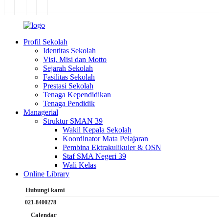
Profil Sekolah
Identitas Sekolah
Visi, Misi dan Motto
Sejarah Sekolah
Fasilitas Sekolah
Prestasi Sekolah
Tenaga Kependidikan
Tenaga Pendidik
Managerial
Struktur SMAN 39
Wakil Kepala Sekolah
Koordinator Mata Pelajaran
Pembina Ektrakulikuler & OSN
Staf SMA Negeri 39
Wali Kelas
Online Library
Hubungi kami
021-8400278
Calendar