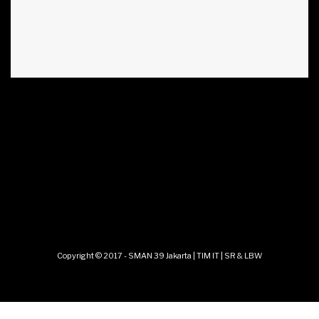
Copyright © 2017 - SMAN 39 Jakarta | TIM IT | SR & LBW