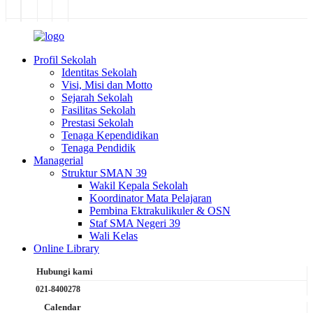
Profil Sekolah
Identitas Sekolah
Visi, Misi dan Motto
Sejarah Sekolah
Fasilitas Sekolah
Prestasi Sekolah
Tenaga Kependidikan
Tenaga Pendidik
Managerial
Struktur SMAN 39
Wakil Kepala Sekolah
Koordinator Mata Pelajaran
Pembina Ektrakulikuler & OSN
Staf SMA Negeri 39
Wali Kelas
Online Library
Hubungi kami
021-8400278
Calendar