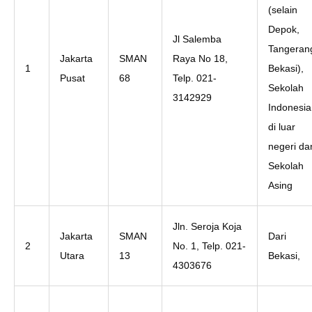
(selain
Depok,
Jl Salemba
Tangeran
Jakarta
SMAN
Raya No 18,
1
Bekasi),
Pusat
68
Telp. 021-
Sekolah
3142929
Indonesia
di luar
negeri da
Sekolah
Asing
Jln. Seroja Koja
Jakarta
SMAN
Dari
2
No. 1, Telp. 021-
Utara
13
Bekasi,
4303676