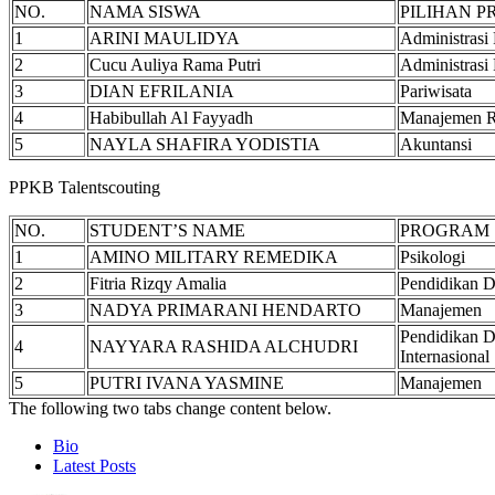
NO.
NAMA SISWA
PILIHAN 
1
ARINI MAULIDYA
Administrasi
2
Cucu Auliya Rama Putri
Administrasi
3
DIAN EFRILANIA
Pariwisata
4
Habibullah Al Fayyadh
Manajemen R
5
NAYLA SHAFIRA YODISTIA
Akuntansi
PPKB Talentscouting
NO.
STUDENT’S NAME
PROGRAM 
1
AMINO MILITARY REMEDIKA
Psikologi
2
Fitria Rizqy Amalia
Pendidikan D
3
NADYA PRIMARANI HENDARTO
Manajemen
Pendidikan D
4
NAYYARA RASHIDA ALCHUDRI
Internasional
5
PUTRI IVANA YASMINE
Manajemen
The following two tabs change content below.
Bio
Latest Posts