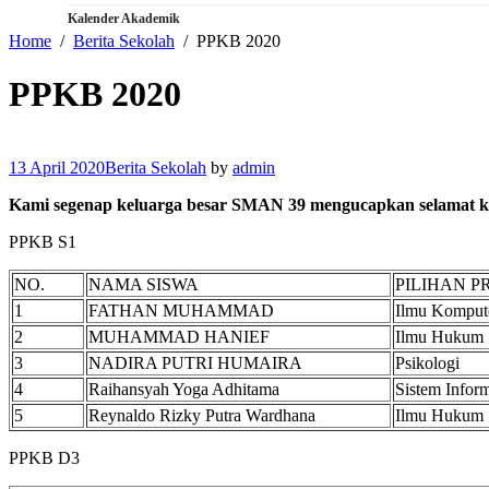
Kalender Akademik
Home
Berita Sekolah
PPKB 2020
PPKB 2020
13 April 2020
Berita Sekolah
by
admin
Kami segenap keluarga besar SMAN 39 mengucapkan selamat kepa
PPKB S1
NO.
NAMA SISWA
PILIHAN 
1
FATHAN MUHAMMAD
Ilmu Komput
2
MUHAMMAD HANIEF
Ilmu Hukum
3
NADIRA PUTRI HUMAIRA
Psikologi
4
Raihansyah Yoga Adhitama
Sistem Infor
5
Reynaldo Rizky Putra Wardhana
Ilmu Hukum
PPKB D3