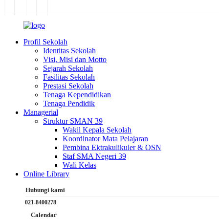
Profil Sekolah
Identitas Sekolah
Visi, Misi dan Motto
Sejarah Sekolah
Fasilitas Sekolah
Prestasi Sekolah
Tenaga Kependidikan
Tenaga Pendidik
Managerial
Struktur SMAN 39
Wakil Kepala Sekolah
Koordinator Mata Pelajaran
Pembina Ektrakulikuler & OSN
Staf SMA Negeri 39
Wali Kelas
Online Library
Hubungi kami
021-8400278
Calendar