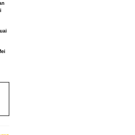
an
i
uai
Mei