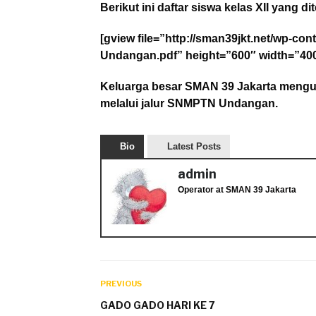
Berikut ini daftar siswa kelas XII yang 
[gview file=”http://sman39jkt.net/wp-co
Undangan.pdf” height=”600″ width=”400
Keluarga besar SMAN 39 Jakarta menguc
melalui jalur SNMPTN Undangan.
Bio
Latest Posts
admin
Operator
at
SMAN 39 Jakarta
PREVIOUS
GADO GADO HARI KE 7