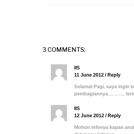
3 COMMENTS:
IIS
11 June 2012
/
Reply
Selamat Pagi, saya ingin t
pembagiannya……….. teri
IIS
12 June 2012
/
Reply
Mohon infonya kapan anak 