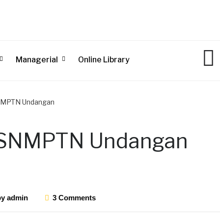
Managerial
Online Library
SNMPTN Undangan
a SNMPTN Undangan
by
admin
3 Comments