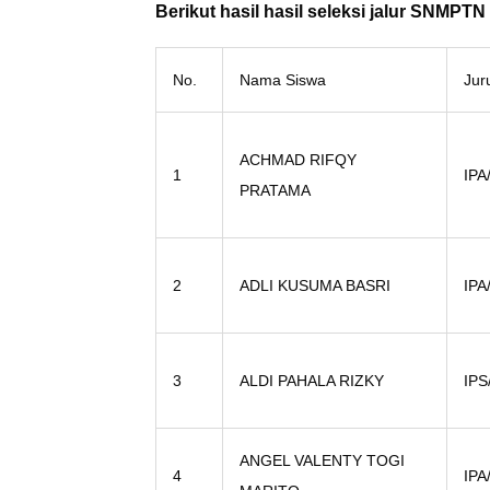
Berikut hasil hasil seleksi jalur SNMPTN
No.
Nama Siswa
Jur
ACHMAD RIFQY
1
IPA
PRATAMA
2
ADLI KUSUMA BASRI
IPA
3
ALDI PAHALA RIZKY
IPS
ANGEL VALENTY TOGI
4
IPA