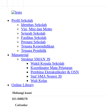
Profil Sekolah
Identitas Sekolah
Visi, Misi dan Motto
Sejarah Sekolah
Fasilitas Sekolah
Prestasi Sekolah
Tenaga Kependidikan
Tenaga Pendidik
Managerial
Struktur SMAN 39
Wakil Kepala Sekolah
Koordinator Mata Pelajaran
Pembina Ektrakulikuler & OSN
Staf SMA Negeri 39
Wali Kelas
Online Library
Hubungi kami
021-8400278
Calendar