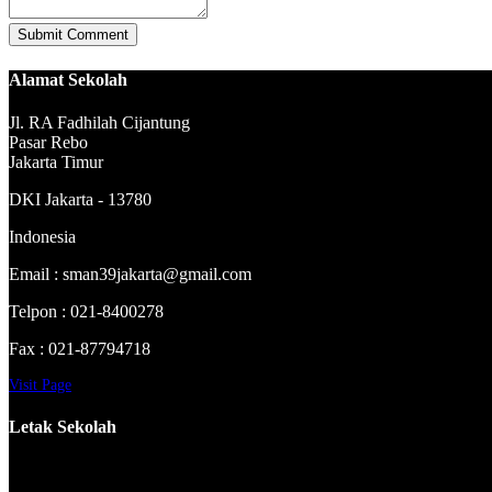
Alamat Sekolah
Jl. RA Fadhilah Cijantung
Pasar Rebo
Jakarta Timur
DKI Jakarta - 13780
Indonesia
Email : sman39jakarta@gmail.com
Telpon : 021-8400278
Fax : 021-87794718
Visit Page
Letak Sekolah