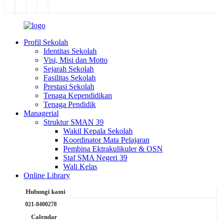
Profil Sekolah
Identitas Sekolah
Visi, Misi dan Motto
Sejarah Sekolah
Fasilitas Sekolah
Prestasi Sekolah
Tenaga Kependidikan
Tenaga Pendidik
Managerial
Struktur SMAN 39
Wakil Kepala Sekolah
Koordinator Mata Pelajaran
Pembina Ektrakulikuler & OSN
Staf SMA Negeri 39
Wali Kelas
Online Library
Hubungi kami
021-8400278
Calendar