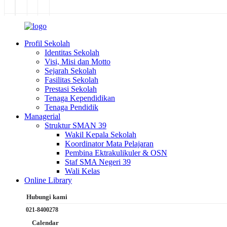
Profil Sekolah
Identitas Sekolah
Visi, Misi dan Motto
Sejarah Sekolah
Fasilitas Sekolah
Prestasi Sekolah
Tenaga Kependidikan
Tenaga Pendidik
Managerial
Struktur SMAN 39
Wakil Kepala Sekolah
Koordinator Mata Pelajaran
Pembina Ektrakulikuler & OSN
Staf SMA Negeri 39
Wali Kelas
Online Library
Hubungi kami
021-8400278
Calendar