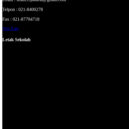
Telpon : 021-8400278
Fax : 021-87794718
Visit Page
Letak Sekolah