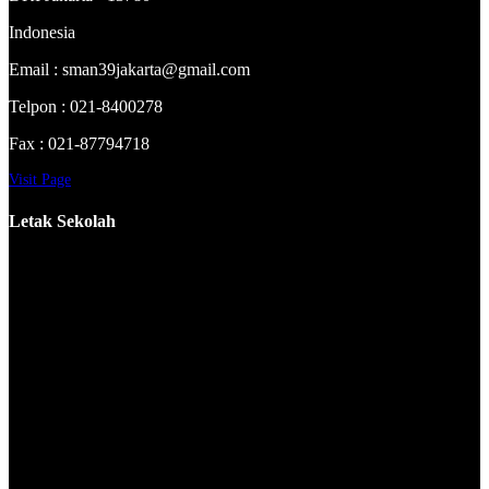
Indonesia
Email : sman39jakarta@gmail.com
Telpon : 021-8400278
Fax : 021-87794718
Visit Page
Letak Sekolah