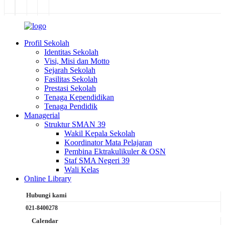
Profil Sekolah
Identitas Sekolah
Visi, Misi dan Motto
Sejarah Sekolah
Fasilitas Sekolah
Prestasi Sekolah
Tenaga Kependidikan
Tenaga Pendidik
Managerial
Struktur SMAN 39
Wakil Kepala Sekolah
Koordinator Mata Pelajaran
Pembina Ektrakulikuler & OSN
Staf SMA Negeri 39
Wali Kelas
Online Library
Hubungi kami
021-8400278
Calendar