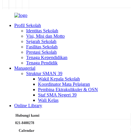
Profil Sekolah
Identitas Sekolah
Visi, Misi dan Motto
Sejarah Sekolah
Fasilitas Sekolah
Prestasi Sekolah
Tenaga Kependidikan
Tenaga Pendidik
Managerial
Struktur SMAN 39
Wakil Kepala Sekolah
Koordinator Mata Pelajaran
Pembina Ektrakulikuler & OSN
Staf SMA Negeri 39
Wali Kelas
Online Library
Hubungi kami
021-8400278
Calendar